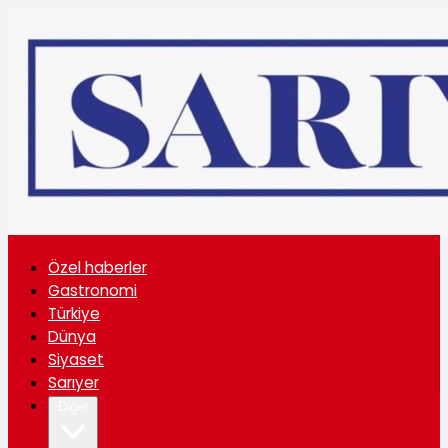
Özel haberler
Gastronomi
Türkiye
Dünya
Siyaset
Sarıyer
Diğer