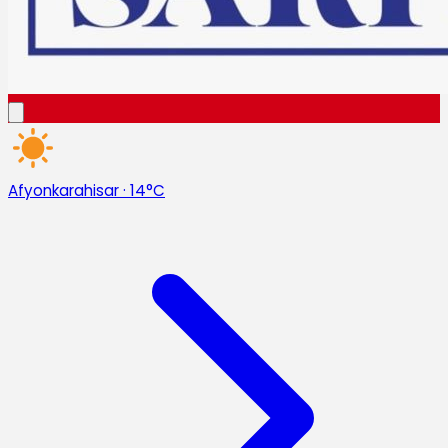
Afyonkarahisar
·
14°C