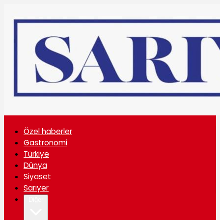
Özel haberler
Gastronomi
Türkiye
Dünya
Siyaset
Sarıyer
Diğer