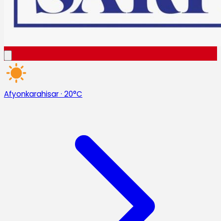
Afyonkarahisar
·
20°C