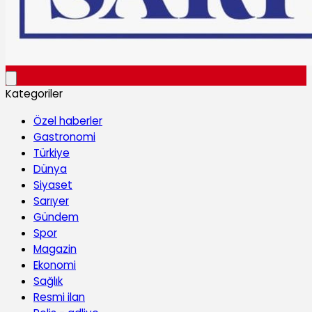
Kategoriler
Özel haberler
Gastronomi
Türkiye
Dünya
Siyaset
Sarıyer
Gündem
Spor
Magazin
Ekonomi
Sağlık
Resmi ilan