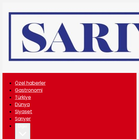
Özel haberler
Gastronomi
Türkiye
Dünya
Siyaset
Sarıyer
Diğer