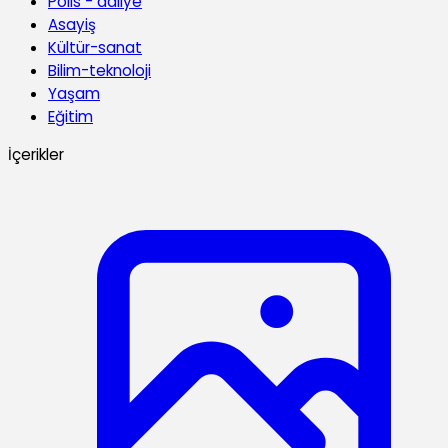
Polis - adliye
Asayiş
Kültür-sanat
Bilim-teknoloji
Yaşam
Eğitim
İçerikler