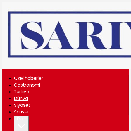
Özel haberler
Gastronomi
Türkiye
Dünya
Siyaset
Sarıyer
Diğer