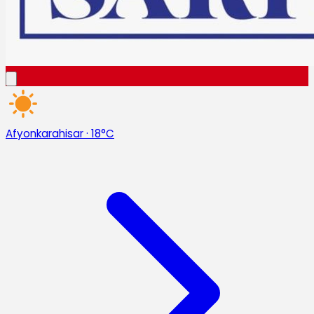
Afyonkarahisar
·
18°C