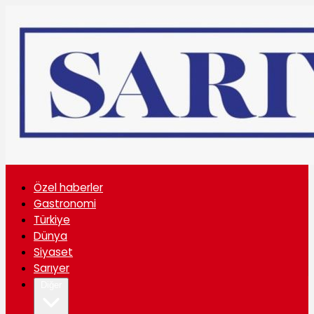
Özel haberler
Gastronomi
Türkiye
Dünya
Siyaset
Sarıyer
Diğer