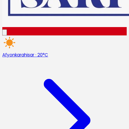
Afyonkarahisar
·
20°C