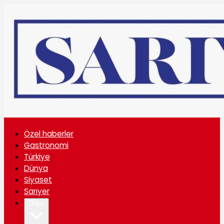
Özel haberler
Gastronomi
Türkiye
Dünya
Siyaset
Sarıyer
Diğer