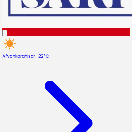
Afyonkarahisar
·
22°C