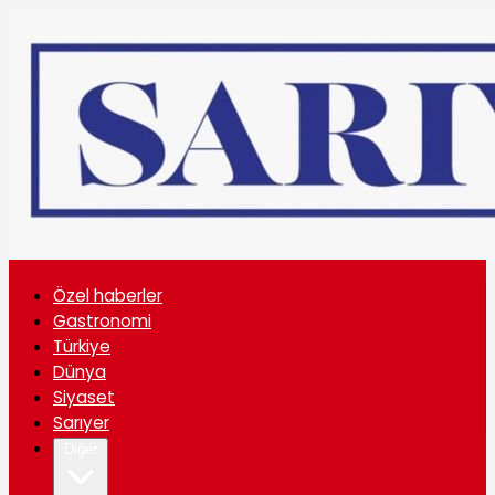
Özel haberler
Gastronomi
Türkiye
Dünya
Siyaset
Sarıyer
Diğer