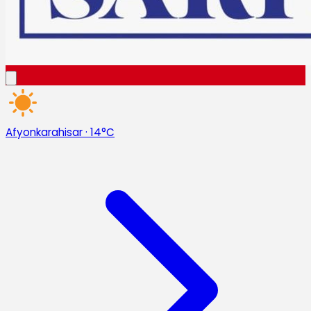
Afyonkarahisar
·
14°C