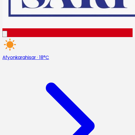
Afyonkarahisar
·
18°C