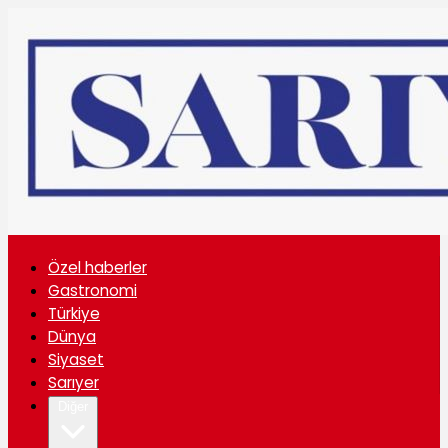
Özel haberler
Gastronomi
Türkiye
Dünya
Siyaset
Sarıyer
Diğer