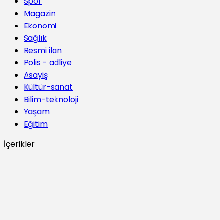
Spor
Magazin
Ekonomi
Sağlık
Resmi ilan
Polis - adliye
Asayiş
Kültür-sanat
Bilim-teknoloji
Yaşam
Eğitim
İçerikler