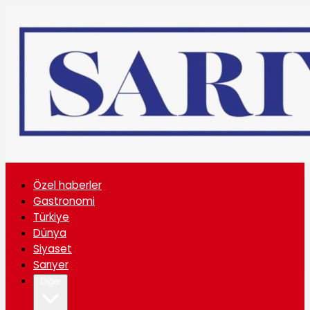
Özel haberler
Gastronomi
Türkiye
Dünya
Siyaset
Sarıyer
Diğer