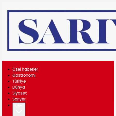
Özel haberler
Gastronomi
Türkiye
Dünya
Siyaset
Sarıyer
Diğer