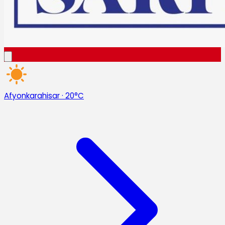
Afyonkarahisar
·
20°C