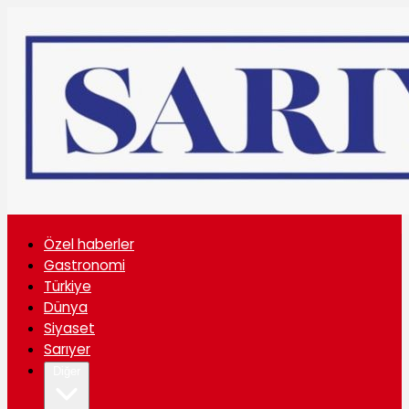
Özel haberler
Gastronomi
Türkiye
Dünya
Siyaset
Sarıyer
Diğer