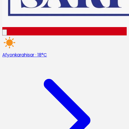
Afyonkarahisar
·
18°C