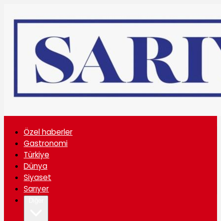
Özel haberler
Gastronomi
Türkiye
Dünya
Siyaset
Sarıyer
Diğer