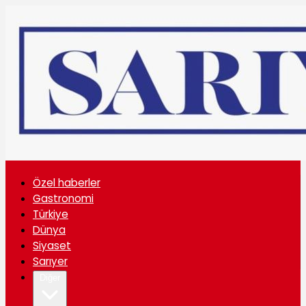
Özel haberler
Gastronomi
Türkiye
Dünya
Siyaset
Sarıyer
Diğer