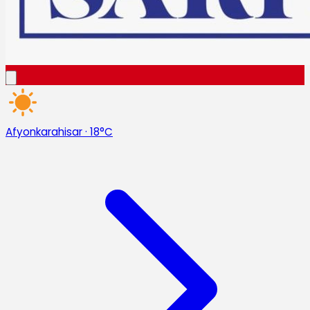
Afyonkarahisar
·
18°C