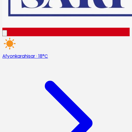
Afyonkarahisar
·
18°C