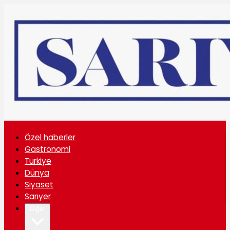
Özel haberler
Gastronomi
Türkiye
Dünya
Siyaset
Sarıyer
Diğer