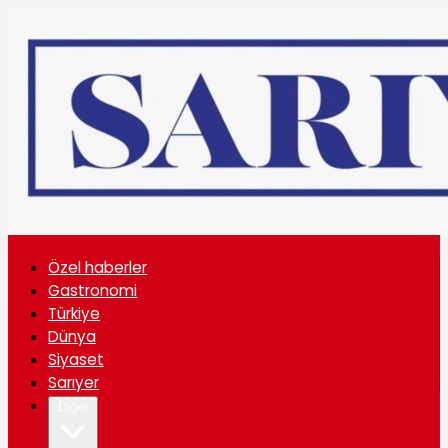
Özel haberler
Gastronomi
Türkiye
Dünya
Siyaset
Sarıyer
Diğer