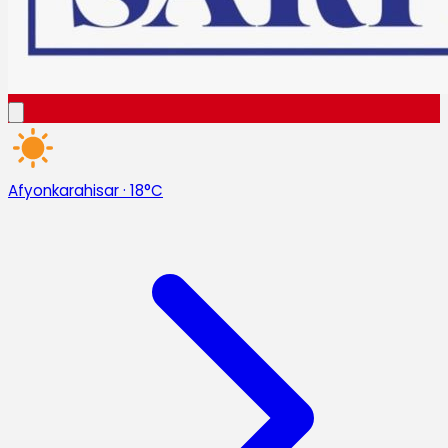
Afyonkarahisar
·
18°C