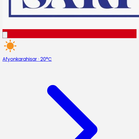
Afyonkarahisar
·
20°C