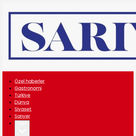
Özel haberler
Gastronomi
Türkiye
Dünya
Siyaset
Sarıyer
Diğer