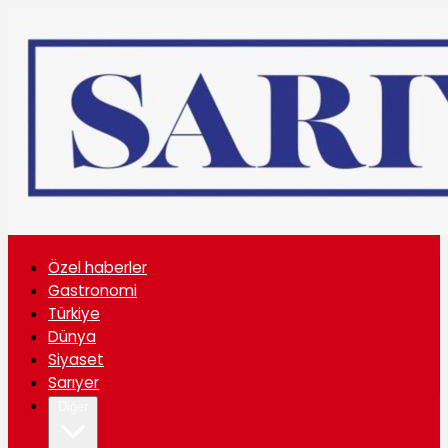
Özel haberler
Gastronomi
Türkiye
Dünya
Siyaset
Sarıyer
Diğer