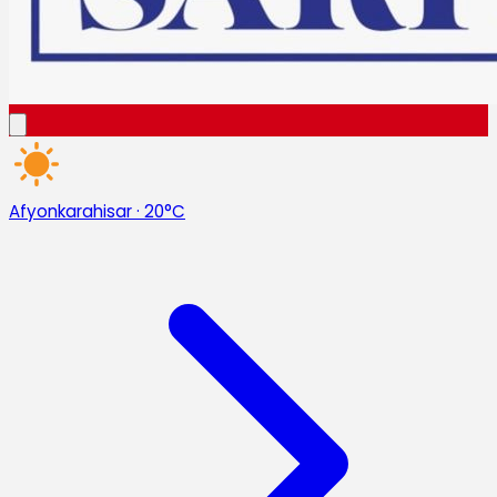
Afyonkarahisar
·
20°C