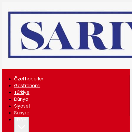
Özel haberler
Gastronomi
Türkiye
Dünya
Siyaset
Sarıyer
Diğer