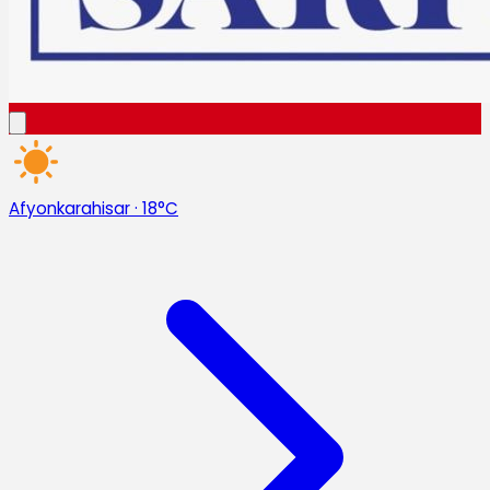
Afyonkarahisar
·
18°C