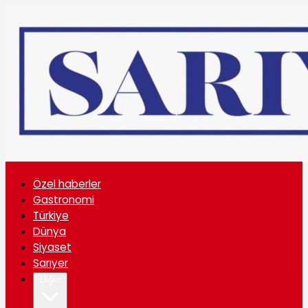
Özel haberler
Gastronomi
Türkiye
Dünya
Siyaset
Sarıyer
Diğer