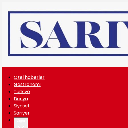
Özel haberler
Gastronomi
Türkiye
Dünya
Siyaset
Sarıyer
Diğer