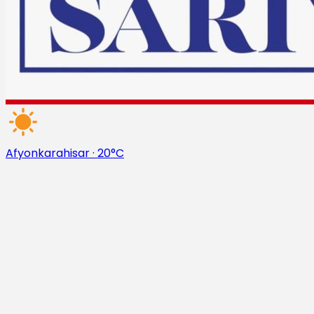
Afyonkarahisar
·
20°C