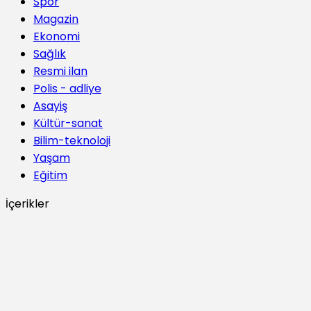
Spor
Magazin
Ekonomi
Sağlık
Resmi ilan
Polis - adliye
Asayiş
Kültür-sanat
Bilim-teknoloji
Yaşam
Eğitim
İçerikler