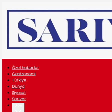
Özel haberler
Gastronomi
Türkiye
Dünya
Siyaset
Sarıyer
Diğer