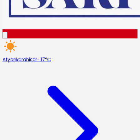
Afyonkarahisar
·
17°C