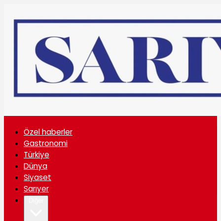
Özel haberler
Gastronomi
Türkiye
Dünya
Siyaset
Sarıyer
Diğer