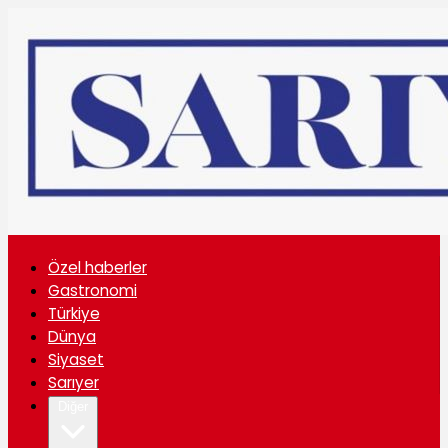
Özel haberler
Gastronomi
Türkiye
Dünya
Siyaset
Sarıyer
Diğer