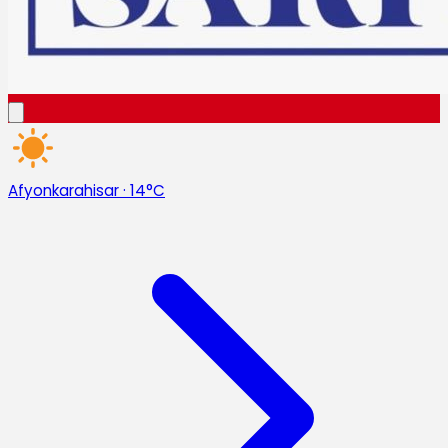
Afyonkarahisar
·
14°C