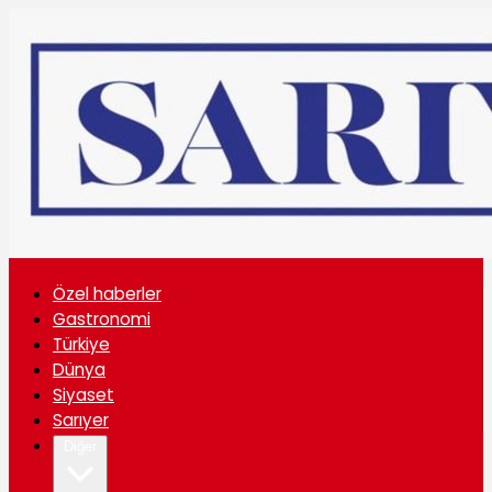
Özel haberler
Gastronomi
Türkiye
Dünya
Siyaset
Sarıyer
Diğer