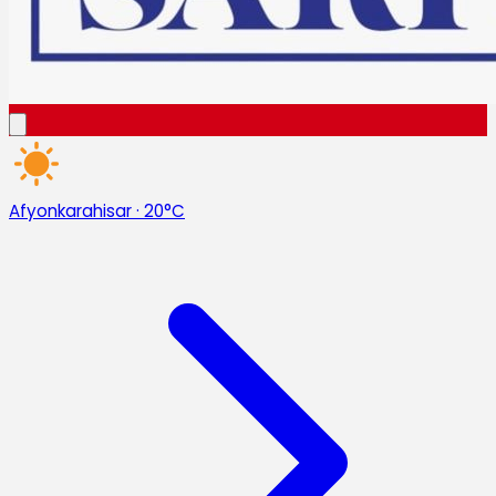
Afyonkarahisar
·
20°C