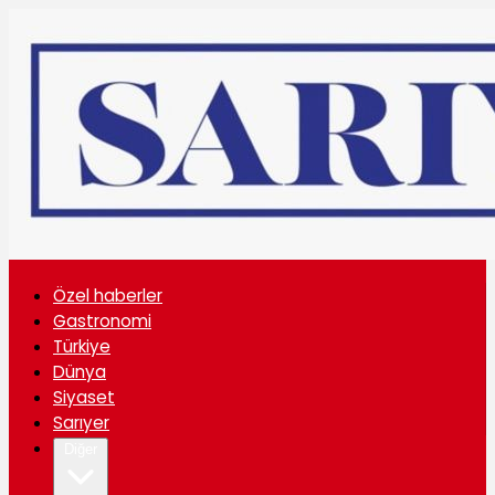
Özel haberler
Gastronomi
Türkiye
Dünya
Siyaset
Sarıyer
Diğer