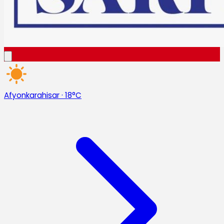
Afyonkarahisar
·
18°C