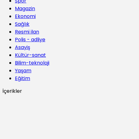
Spor
Magazin
Ekonomi
Sağlık
Resmi ilan
Polis - adliye
Asayiş
Kültür-sanat
Bilim-teknoloji
Yaşam
Eğitim
İçerikler