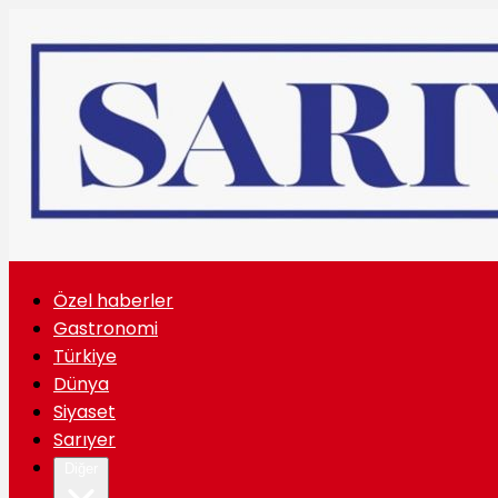
Özel haberler
Gastronomi
Türkiye
Dünya
Siyaset
Sarıyer
Diğer