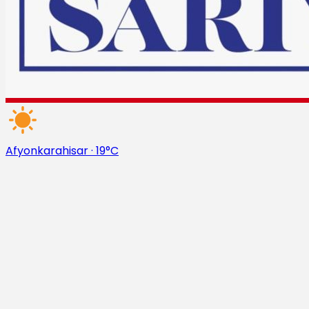
Afyonkarahisar
·
19°C