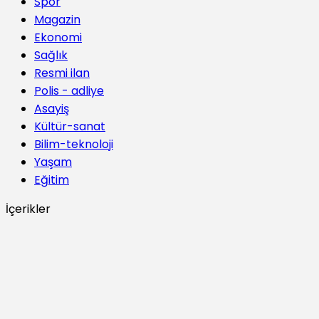
Spor
Magazin
Ekonomi
Sağlık
Resmi ilan
Polis - adliye
Asayiş
Kültür-sanat
Bilim-teknoloji
Yaşam
Eğitim
İçerikler