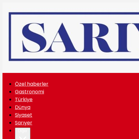
Özel haberler
Gastronomi
Türkiye
Dünya
Siyaset
Sarıyer
Diğer