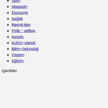
Spor
Magazin
Ekonomi
Sağlık
Resmi ilan
Polis - adliye
Asayiş
Kültür-sanat
Bilim-teknoloji
Yaşam
Eğitim
İçerikler