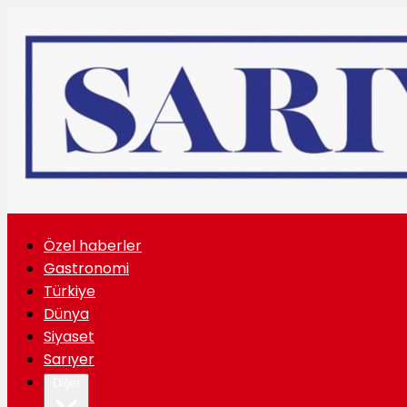
Özel haberler
Gastronomi
Türkiye
Dünya
Siyaset
Sarıyer
Diğer