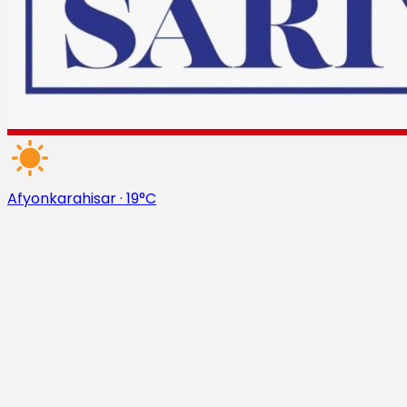
Afyonkarahisar
·
19°C