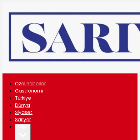
Özel haberler
Gastronomi
Türkiye
Dünya
Siyaset
Sarıyer
Diğer