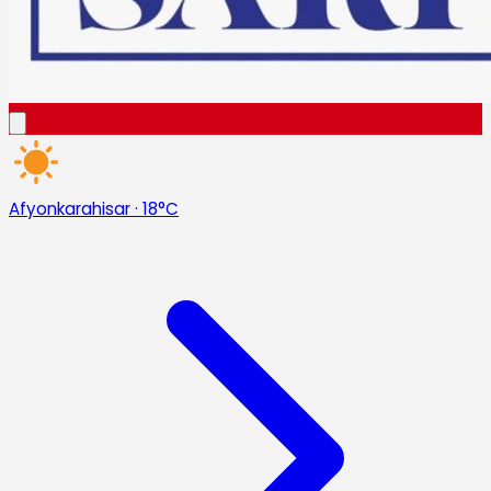
Afyonkarahisar
·
18°C