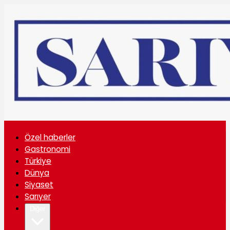
Özel haberler
Gastronomi
Türkiye
Dünya
Siyaset
Sarıyer
Diğer