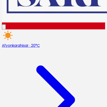
Afyonkarahisar
·
20°C