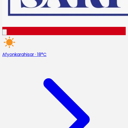
Afyonkarahisar
·
18°C