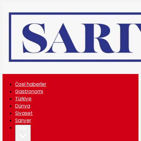
Özel haberler
Gastronomi
Türkiye
Dünya
Siyaset
Sarıyer
Diğer