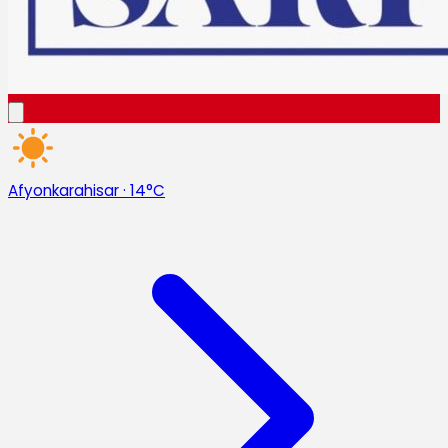
Afyonkarahisar
·
14°C