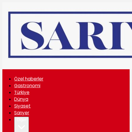
Özel haberler
Gastronomi
Türkiye
Dünya
Siyaset
Sarıyer
Diğer