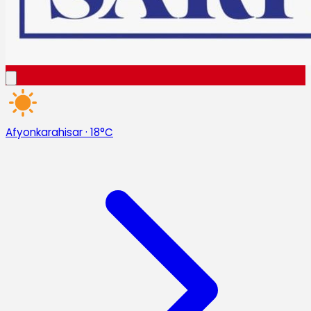
Afyonkarahisar
·
18°C