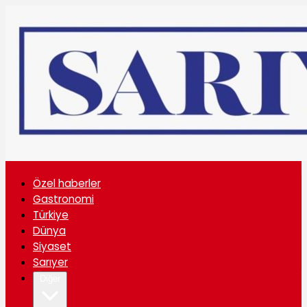
Özel haberler
Gastronomi
Türkiye
Dünya
Siyaset
Sarıyer
Diğer