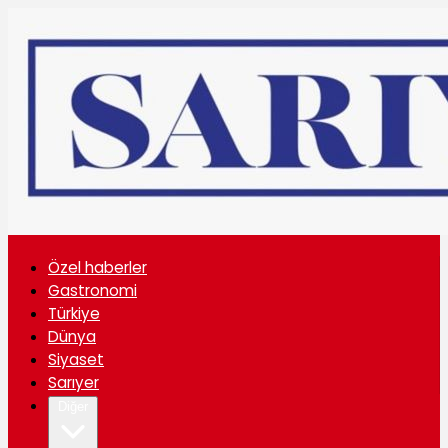
Özel haberler
Gastronomi
Türkiye
Dünya
Siyaset
Sarıyer
Diğer