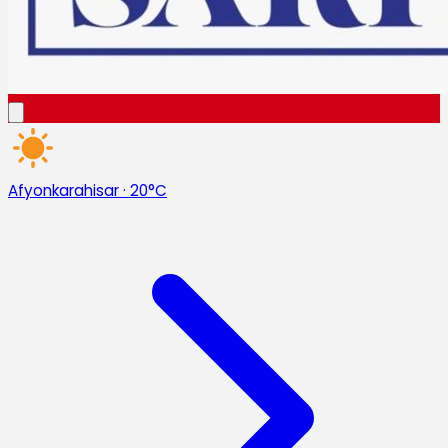
Afyonkarahisar
·
20°C