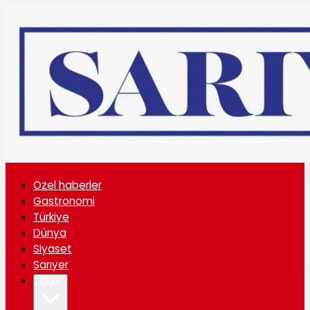
Özel haberler
Gastronomi
Türkiye
Dünya
Siyaset
Sarıyer
Diğer