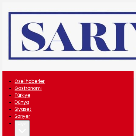
Özel haberler
Gastronomi
Türkiye
Dünya
Siyaset
Sarıyer
Diğer