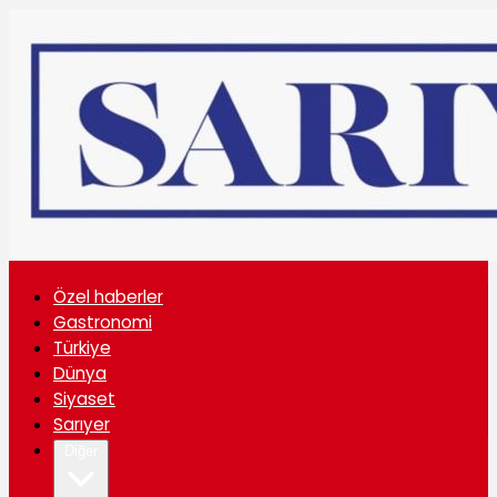
Özel haberler
Gastronomi
Türkiye
Dünya
Siyaset
Sarıyer
Diğer