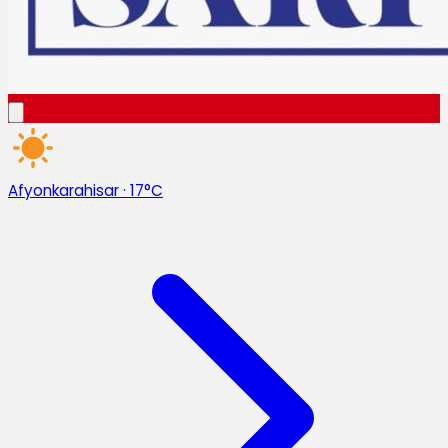
Afyonkarahisar
·
17°C