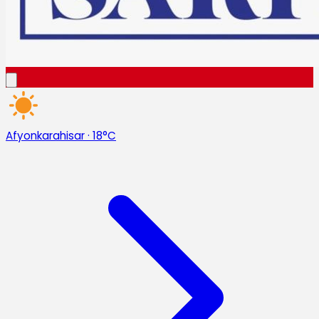
Afyonkarahisar
·
18°C