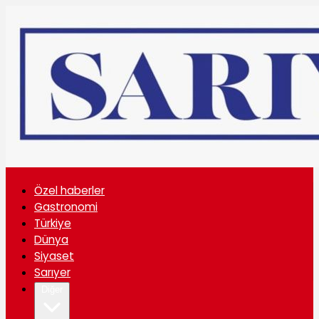
Özel haberler
Gastronomi
Türkiye
Dünya
Siyaset
Sarıyer
Diğer