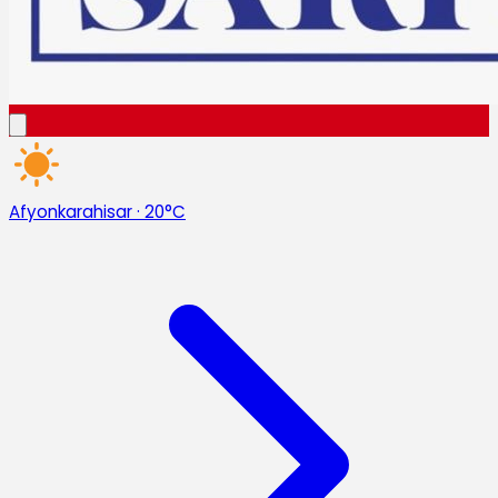
Afyonkarahisar
·
20°C