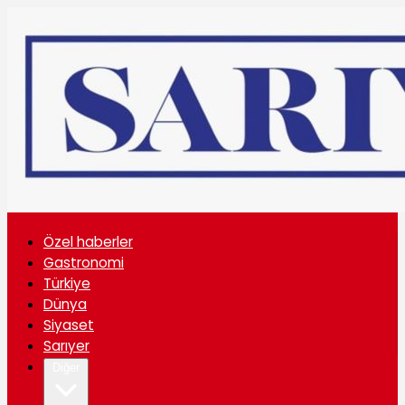
Özel haberler
Gastronomi
Türkiye
Dünya
Siyaset
Sarıyer
Diğer