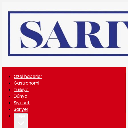
Özel haberler
Gastronomi
Türkiye
Dünya
Siyaset
Sarıyer
Diğer