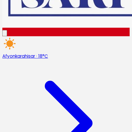
Afyonkarahisar
·
18°C