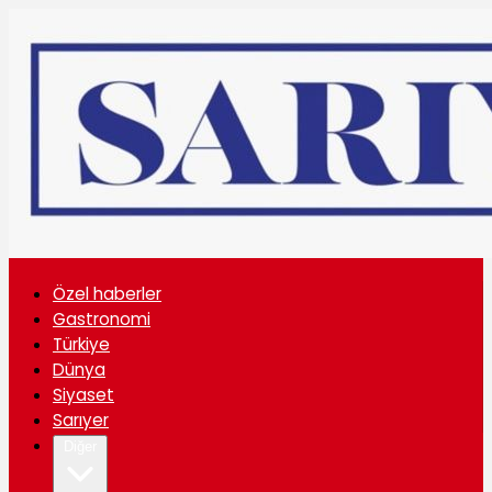
Özel haberler
Gastronomi
Türkiye
Dünya
Siyaset
Sarıyer
Diğer