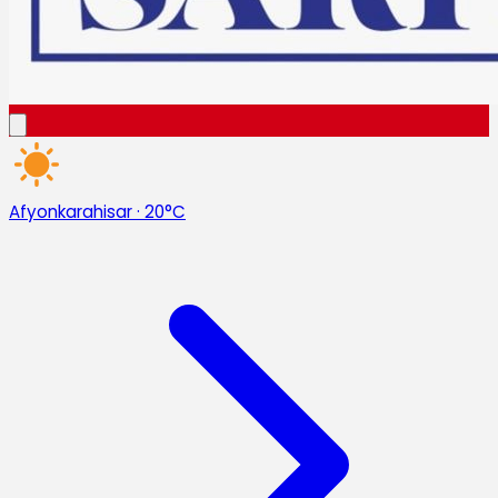
Afyonkarahisar
·
20°C