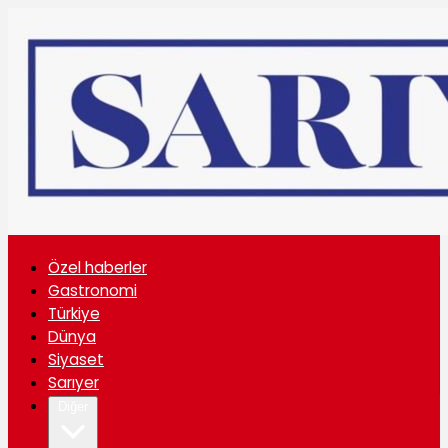
Özel haberler
Gastronomi
Türkiye
Dünya
Siyaset
Sarıyer
Diğer