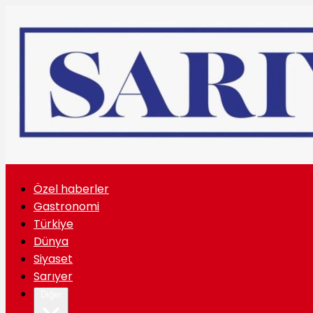
Özel haberler
Gastronomi
Türkiye
Dünya
Siyaset
Sarıyer
Diğer