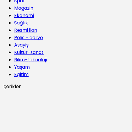
Spor
Magazin
Ekonomi
Sağlık
Resmi ilan
Polis - adliye
Asayiş
Kültür-sanat
Bilim-teknoloji
Yaşam
Eğitim
İçerikler