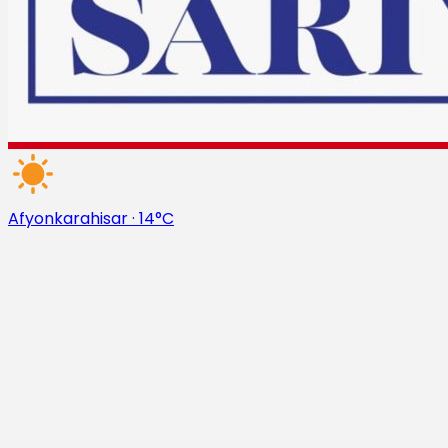
Afyonkarahisar
·
14°C