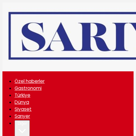
Özel haberler
Gastronomi
Türkiye
Dünya
Siyaset
Sarıyer
Diğer