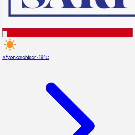
Afyonkarahisar
·
18°C