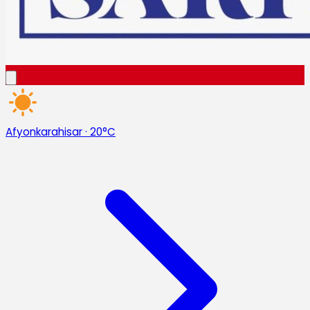
Afyonkarahisar
·
20°C