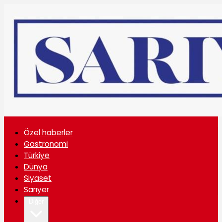
Özel haberler
Gastronomi
Türkiye
Dünya
Siyaset
Sarıyer
Diğer