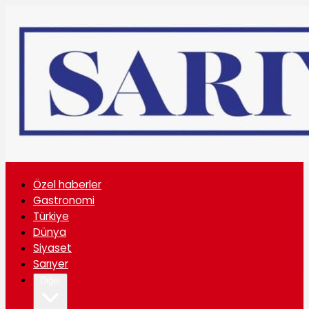
Özel haberler
Gastronomi
Türkiye
Dünya
Siyaset
Sarıyer
Diğer