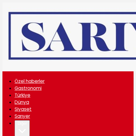
Özel haberler
Gastronomi
Türkiye
Dünya
Siyaset
Sarıyer
Diğer