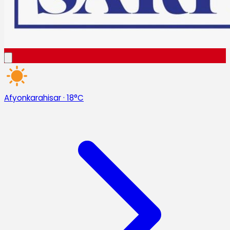
Afyonkarahisar
·
18°C