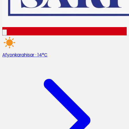
Afyonkarahisar
·
14°C