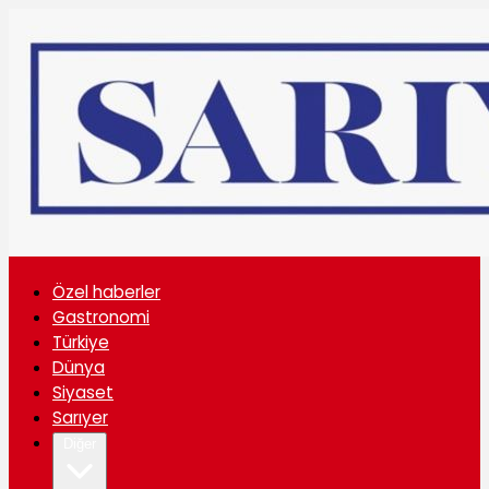
Özel haberler
Gastronomi
Türkiye
Dünya
Siyaset
Sarıyer
Diğer